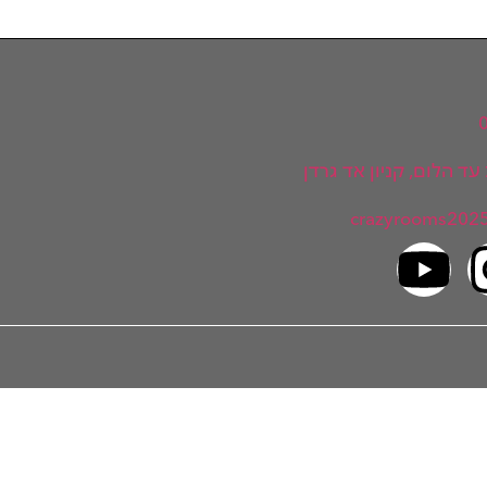
ד הלום, קניון אד גרדן
crazyrooms202